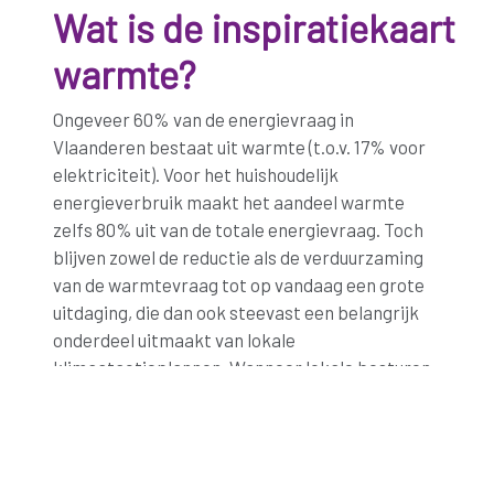
Wat is de inspiratiekaart
warmte?
Ongeveer 60% van de energievraag in
Vlaanderen bestaat uit warmte (t.o.v. 17% voor
elektriciteit). Voor het huishoudelijk
energieverbruik maakt het aandeel warmte
zelfs 80% uit van de totale energievraag. Toch
blijven zowel de reductie als de verduurzaming
van de warmtevraag tot op vandaag een grote
uitdaging, die dan ook steevast een belangrijk
onderdeel uitmaakt van lokale
klimaatactieplannen. Wanneer lokale besturen
aan de slag gaan met de verduurzaming van de
warmtevraag op hun grondgebied, gaan ze best
planmatig te werk. Het gaat nl. om een
complexe oefening op lange termijn (scope